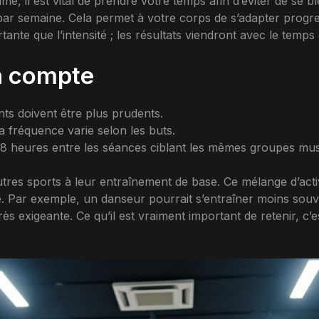
l est vital de prendre votre temps afin d’éviter de se bles
ar semaine. Cela permet à votre corps de s’adapter progr
ortante que l’intensité ; les résultats viendront avec le temp
n compte
ts doivent être plus prudents.
a fréquence varie selon les buts.
8 heures entre les séances ciblant les mêmes groupes musc
autres sports à leur entraînement de base. Ce mélange d’activi
e. Par exemple, un danseur pourrait s’entraîner moins so
très exigeante. Ce qu’il est vraiment important de retenir, c